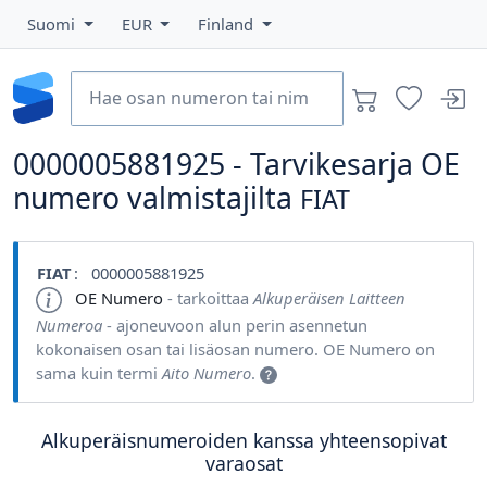
Suomi
EUR
Finland
0000005881925 - Tarvikesarja OE
numero valmistajilta
FIAT
FIAT
: 0000005881925
OE Numero
- tarkoittaa
Alkuperäisen Laitteen
Numeroa
- ajoneuvoon alun perin asennetun
kokonaisen osan tai lisäosan numero. OE Numero on
sama kuin termi
Aito Numero
.
Alkuperäisnumeroiden kanssa yhteensopivat
varaosat