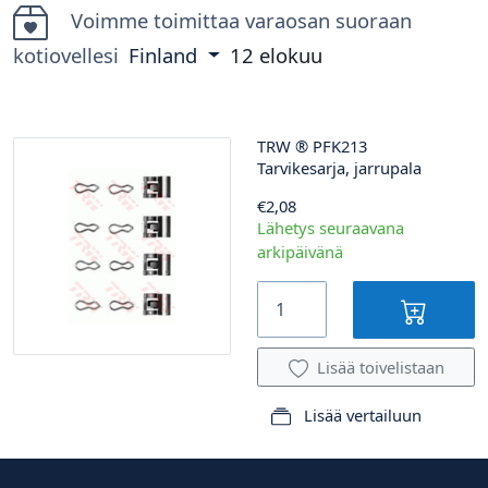
Voimme toimittaa varaosan suoraan
kotiovellesi
Finland
12 elokuu
TRW
®
PFK213
Tarvikesarja, jarrupala
€2,08
Lähetys seuraavana
arkipäivänä
Lisää toivelistaan
Lisää vertailuun