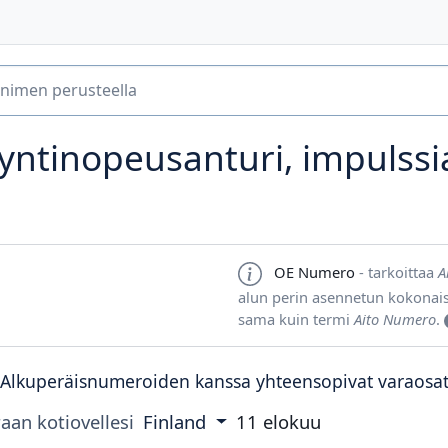
yntinopeusanturi, impulss
OE Numero
- tarkoittaa
A
alun perin asennetun kokonai
sama kuin termi
Aito Numero
.
Alkuperäisnumeroiden kanssa yhteensopivat varaosa
aan kotiovellesi
Finland
11 elokuu