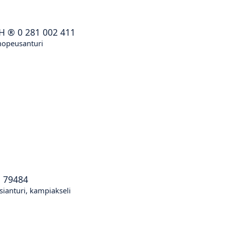
H
®
0 281 002 411
nopeusanturi
®
79484
sianturi, kampiakseli