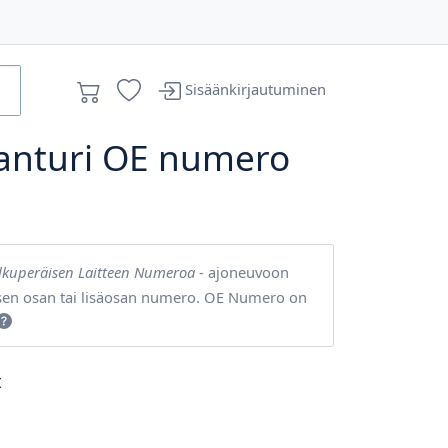
Sisäänkirjautuminen
ianturi OE numero
lkuperäisen Laitteen Numeroa
- ajoneuvoon
sen osan tai lisäosan numero. OE Numero on
t