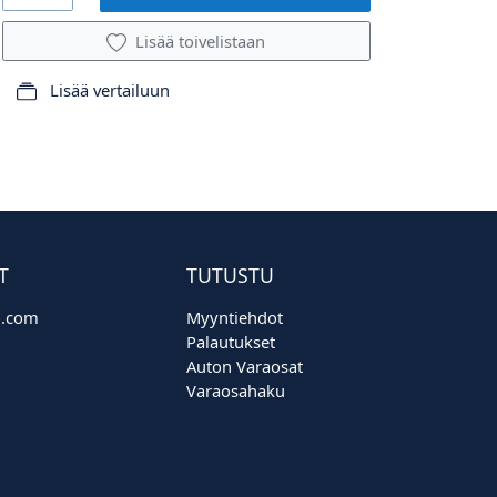
Lisää toivelistaan
Lisää vertailuun
T
TUTUSTU
o.com
Myyntiehdot
Palautukset
Auton Varaosat
Varaosahaku