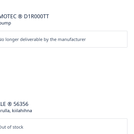
MOTEC
®
D1R000TT
 pump
o longer deliverable by the manufacturer
LLE
®
56356
srulla, kiilahihna
ut of stock