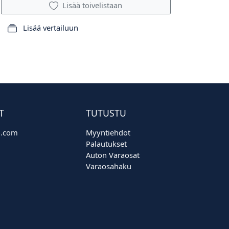
Lisää toivelistaan
Lisää vertailuun
T
TUTUSTU
o.com
Myyntiehdot
Palautukset
Auton Varaosat
Varaosahaku