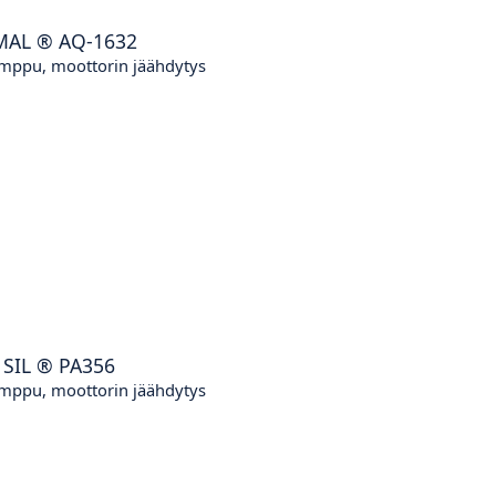
MAL
®
AQ-1632
mppu, moottorin jäähdytys
 SIL
®
PA356
mppu, moottorin jäähdytys