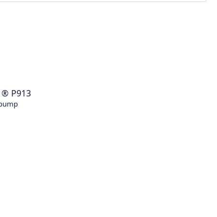
®
P913
 pump