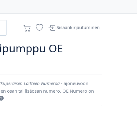
Sisäänkirjautuminen
esipumppu OE
lkuperäisen Laitteen Numeroa
- ajoneuvoon
sen osan tai lisäosan numero. OE Numero on
t