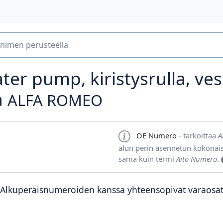
ter pump, kiristysrulla, v
a
ALFA ROMEO
OE Numero
- tarkoittaa
A
alun perin asennetun kokonai
sama kuin termi
Aito Numero
.
Alkuperäisnumeroiden kanssa yhteensopivat varaosa