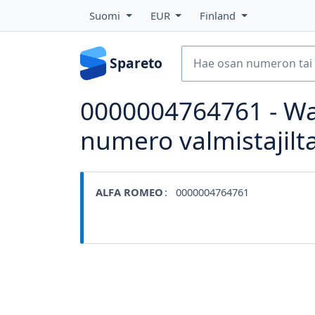
Suomi
EUR
Finland
Spareto
0000004764761 - Wa
numero valmistajilt
ALFA ROMEO
: 0000004764761