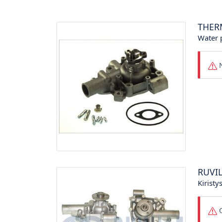
THER
Water
N
RUVI
Kiristy
O