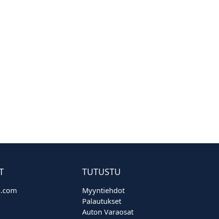
T
TUTUSTU
o.com
Myyntiehdot
Palautukset
Auton Varaosat