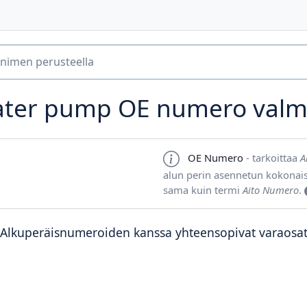
ter pump OE numero valmi
OE Numero
- tarkoittaa
A
alun perin asennetun kokonai
sama kuin termi
Aito Numero
.
Alkuperäisnumeroiden kanssa yhteensopivat varaosa