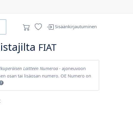
Sisäänkirjautuminen
stajilta
FIAT
lkuperäisen Laitteen Numeroa
- ajoneuvoon
sen osan tai lisäosan numero. OE Numero on
t