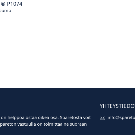
®
P1074
 pump
YHTEYSTIEDO
 on helppoa ostaa oikea osa. Sparetosta voit
info@sparet
i. Spareton vastuulla on toimittaa ne suoraan