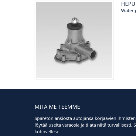
HEPU
Water
MITÄ ME TEEMME
Spareton ansiosta autojansa korjaavien ihmisten
löytää useita varaosia ja tilata niitä turvallisest
kotiovellesi.