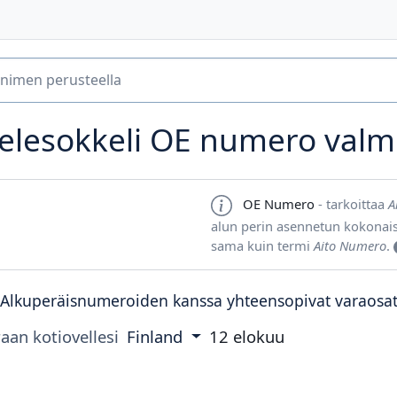
lesokkeli OE numero valmi
OE Numero
- tarkoittaa
A
alun perin asennetun kokonai
sama kuin termi
Aito Numero
.
Alkuperäisnumeroiden kanssa yhteensopivat varaosa
aan kotiovellesi
Finland
12 elokuu