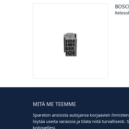
BOSC
Relesok
MITÄ ME TEEMME
Spareton ansiosta autojansa korjaavien ihmisten
löytää useita varaosia ja tilata niitä turvallisest
kotiovellesi.