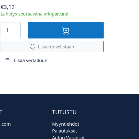
€3,12
Lähetys seuraavana arkipäivänä
Lisää toivelistaan
Lisää vertailuun
T
TUTUSTU
o.com
Myyntiehdot
Palautukset
Auton Varaosat