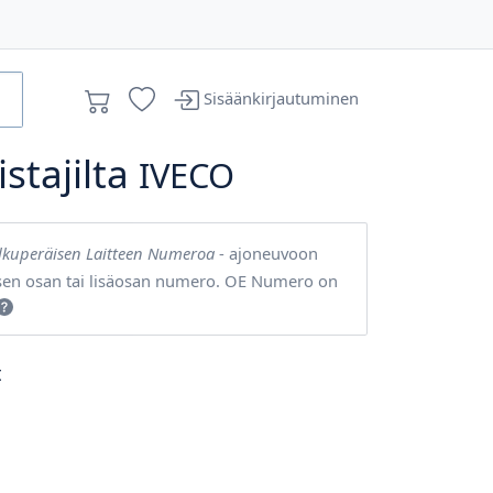
Sisäänkirjautuminen
stajilta
IVECO
lkuperäisen Laitteen Numeroa
- ajoneuvoon
sen osan tai lisäosan numero. OE Numero on
t