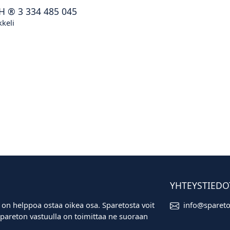
H
®
3 334 485 045
keli
YHTEYSTIEDO
 on helppoa ostaa oikea osa. Sparetosta voit
info@sparet
i. Spareton vastuulla on toimittaa ne suoraan