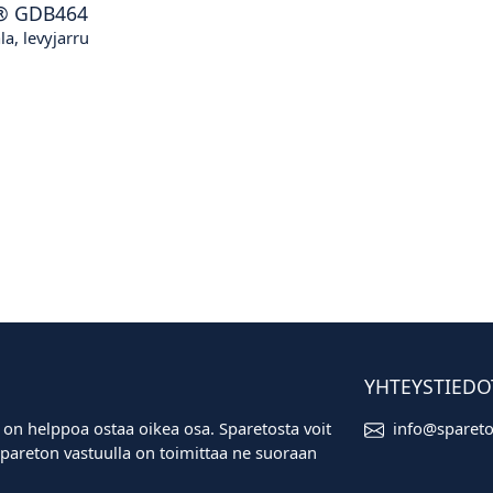
®
GDB464
la, levyjarru
YHTEYSTIEDO
 on helppoa ostaa oikea osa. Sparetosta voit
info@sparet
i. Spareton vastuulla on toimittaa ne suoraan