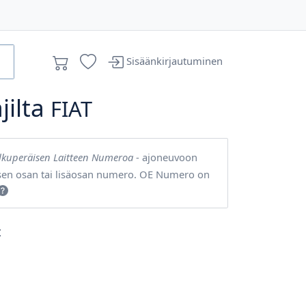
Sisäänkirjautuminen
jilta
FIAT
lkuperäisen Laitteen Numeroa
- ajoneuvoon
sen osan tai lisäosan numero. OE Numero on
t