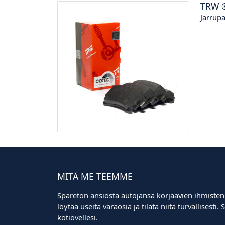
TRW
Jarrupa
MITÄ ME TEEMME
Spareton ansiosta autojansa korjaavien ihmisten
löytää useita varaosia ja tilata niitä turvallisest
kotiovellesi.