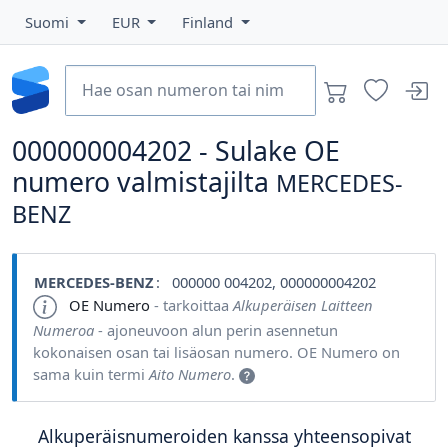
Suomi
EUR
Finland
000000004202 - Sulake OE
numero valmistajilta
MERCEDES-
BENZ
MERCEDES-BENZ
: 000000 004202, 000000004202
OE Numero
- tarkoittaa
Alkuperäisen Laitteen
Numeroa
- ajoneuvoon alun perin asennetun
kokonaisen osan tai lisäosan numero. OE Numero on
sama kuin termi
Aito Numero
.
Alkuperäisnumeroiden kanssa yhteensopivat