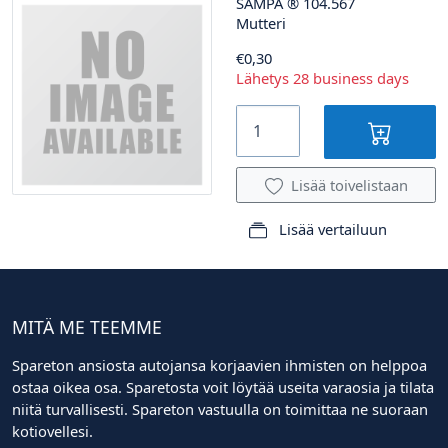
SAMPA
®
104.567
Mutteri
€0,30
Lähetys 28 business days
Lisää toivelistaan
Lisää vertailuun
MITÄ ME TEEMME
Spareton ansiosta autojansa korjaavien ihmisten on helppoa
ostaa oikea osa. Sparetosta voit löytää useita varaosia ja tilata
niitä turvallisesti. Spareton vastuulla on toimittaa ne suoraan
kotiovellesi.