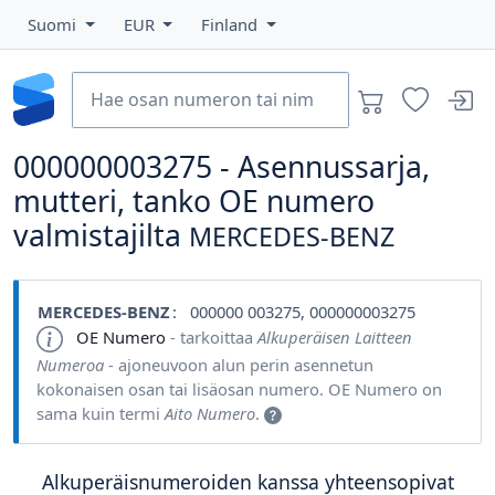
Suomi
EUR
Finland
000000003275 - Asennussarja,
mutteri, tanko OE numero
valmistajilta
MERCEDES-BENZ
MERCEDES-BENZ
: 000000 003275, 000000003275
OE Numero
- tarkoittaa
Alkuperäisen Laitteen
Numeroa
- ajoneuvoon alun perin asennetun
kokonaisen osan tai lisäosan numero. OE Numero on
sama kuin termi
Aito Numero
.
Alkuperäisnumeroiden kanssa yhteensopivat