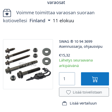
varaosat
Voimme toimittaa varaosan suoraan
kotiovellesi
Finland
11 elokuu
SWAG
®
10 94 3699
Asennussarja, ohjausvipu
€15,32
Lähetys seuraavana
arkipäivänä
Lisää toivelistaan
Lisää vertailuun