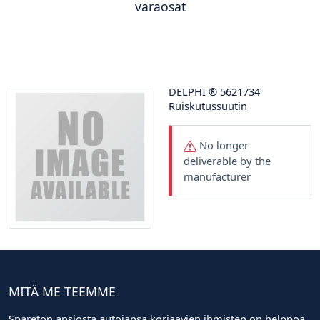
varaosat
DELPHI
®
5621734
Ruiskutussuutin
No longer
deliverable by the
manufacturer
MITÄ ME TEEMME
Spareton ansiosta autojansa korjaavien ihmisten on helppoa