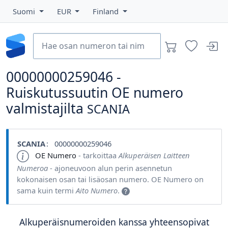
Suomi
EUR
Finland
00000000259046 -
Ruiskutussuutin OE numero
valmistajilta
SCANIA
SCANIA
: 00000000259046
OE Numero
- tarkoittaa
Alkuperäisen Laitteen
Numeroa
- ajoneuvoon alun perin asennetun
kokonaisen osan tai lisäosan numero. OE Numero on
sama kuin termi
Aito Numero
.
Alkuperäisnumeroiden kanssa yhteensopivat