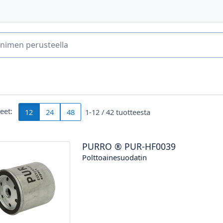
keet:
12
24
48
1-12 /
42
tuotteesta
PURRO
®
PUR-HF0039
Polttoainesuodatin