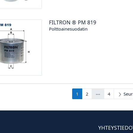
FILTRON
®
PM 819
Polttoainesuodatin
1
2
4
Seur
YHTEYSTIEDO