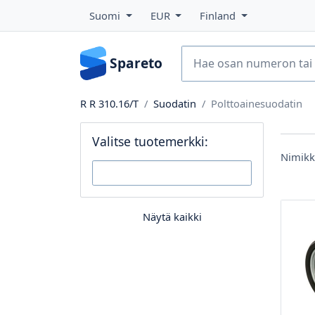
Suomi
EUR
Finland
Spareto
R R 310.16/T
Suodatin
Polttoainesuodatin
Valitse tuotemerkki:
Nimik
Näytä kaikki