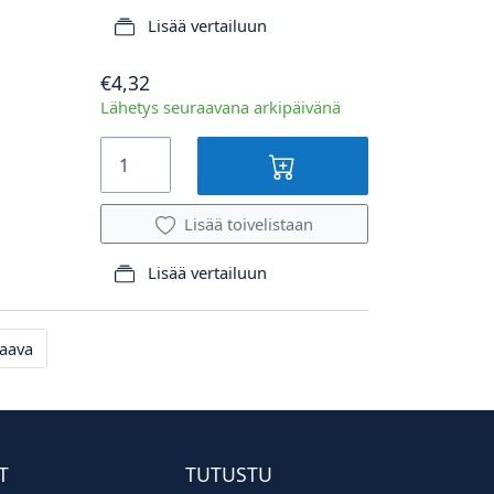
Lisää vertailuun
€4,32
Lähetys seuraavana arkipäivänä
Lisää toivelistaan
Lisää vertailuun
aava
T
TUTUSTU